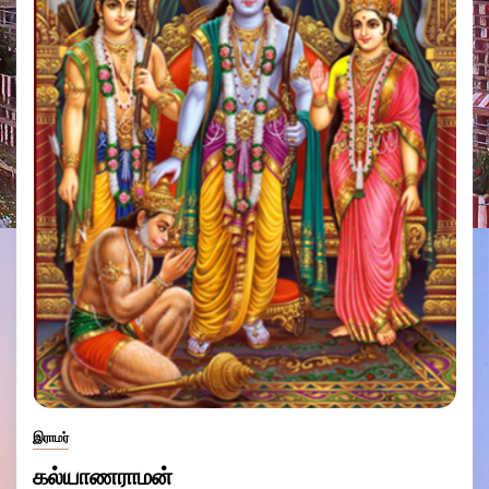
இராமர்
கல்யாணராமன்