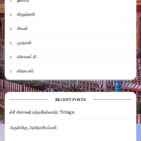
இராமர்
கிருஷ்ணர்
சிவன்
முருகன்
விசாலாட்சி
விநாயகர்
RECENT POSTS
ஸ்ரீ மீனாக்ஷி சுந்தரேஸ்வரடு: Telugu
அருள்மிகு அவிநாசியப்பன்: