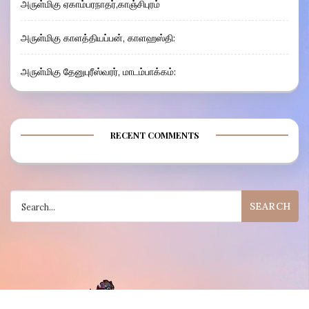
அருள்மிகு ஏகாம்பரநாதர்,காஞ்சிபுரம்
அருள்மிகு காளத்தியப்பன், காளஹஸ்தி:
அருள்மிகு தேனுபுரீஸ்வரர், மாடம்பாக்கம்:
RECENT COMMENTS
Search
for: