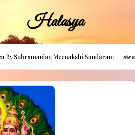
Halasya
ten By Subramanian Meenakshi Sundaram
சிவ