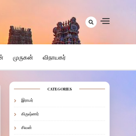
ன்
முருகன்
விநாயகர்
CATEGORIES
இராமர்
கிருஷ்ணர்
சிவன்