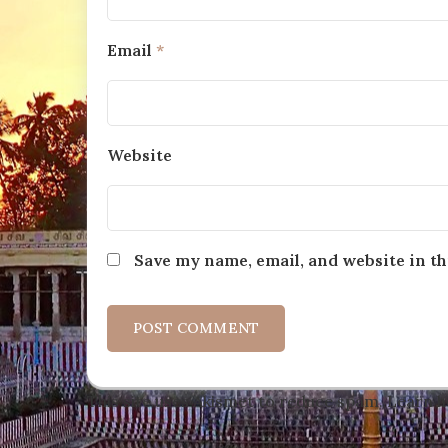
Email
*
Website
Save my name, email, and website in th
This site uses Akismet to reduce spam.
Learn h