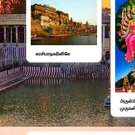
காசிமாநகரினிலே
அருள்ம
முருகன