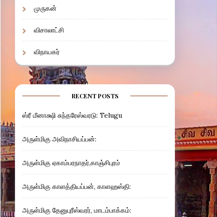
முருகன்
விசாலாட்சி
விநாயகர்
RECENT POSTS
ஸ்ரீ மீனாக்ஷி சுந்தரேஸ்வரடு: Telugu
அருள்மிகு அவிநாசியப்பன்:
அருள்மிகு ஏகாம்பரநாதர்,காஞ்சிபுரம்
அருள்மிகு காளத்தியப்பன், காளஹஸ்தி:
அருள்மிகு தேனுபுரீஸ்வரர், மாடம்பாக்கம்: