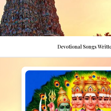
Skip
to
content
Devotional Songs Writ