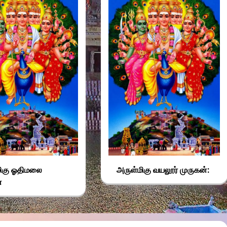
ிகு ஓதிமலை
அருள்மிகு வயலூர் முருகன்:
்