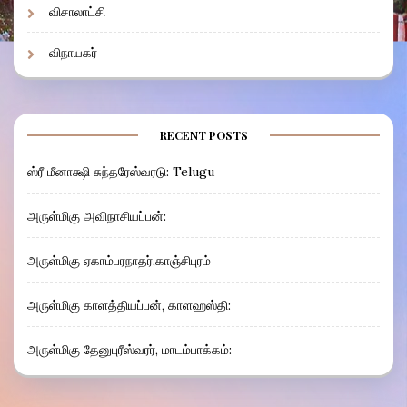
விசாலாட்சி
விநாயகர்
RECENT POSTS
ஸ்ரீ மீனாக்ஷி சுந்தரேஸ்வரடு: Telugu
அருள்மிகு அவிநாசியப்பன்:
அருள்மிகு ஏகாம்பரநாதர்,காஞ்சிபுரம்
அருள்மிகு காளத்தியப்பன், காளஹஸ்தி:
அருள்மிகு தேனுபுரீஸ்வரர், மாடம்பாக்கம்: