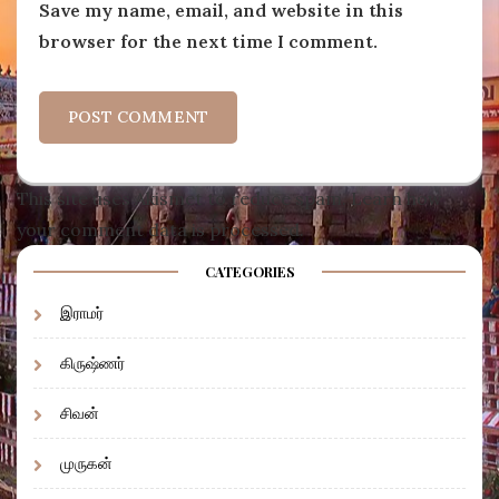
Save my name, email, and website in this
browser for the next time I comment.
This site uses Akismet to reduce spam.
Learn how
your comment data is processed
.
CATEGORIES
இராமர்
கிருஷ்ணர்
சிவன்
முருகன்