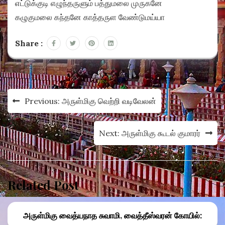
எட்டுக்குடி எழுந்தருளும் பத்துமலை முருகனே
கழுகுமலை கந்தனே காத்தருள வேண்டுமய்யா
Share :
Post
Previous:
அருள்மிகு வெற்றி வடிவேலன்
navigation
Next:
அருள்மிகு கூடல் குமாரர்
Related Post
அருள்மிகு வைத்யநாத சுவாமி, வைத்தீஸ்வரன் கோயில்: