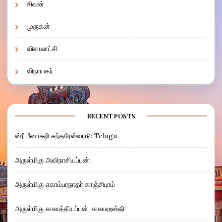
சிவன்
முருகன்
விசாலாட்சி
விநாயகர்
RECENT POSTS
ஸ்ரீ மீனாக்ஷி சுந்தரேஸ்வரடு: Telugu
அருள்மிகு அவிநாசியப்பன்:
அருள்மிகு ஏகாம்பரநாதர்,காஞ்சிபுரம்
அருள்மிகு காளத்தியப்பன், காளஹஸ்தி: