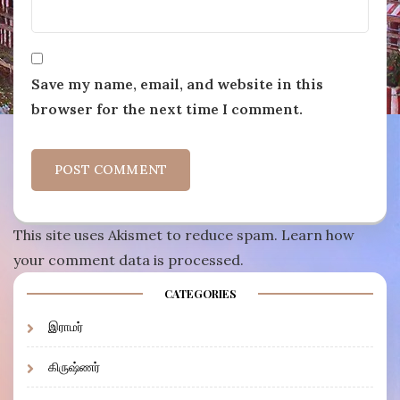
Save my name, email, and website in this
browser for the next time I comment.
This site uses Akismet to reduce spam.
Learn how
your comment data is processed
.
CATEGORIES
இராமர்
கிருஷ்ணர்