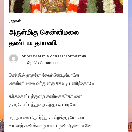
முருகன்
அருள்மிகு சென்னிமலை
தண்டாயுதபாணி
Subramanian Meenakshi Sundaram
No Comments
செந்தில் நாதனே சேவற்கொடியோனே
சென்னிமலை வந்துனது சேவடி பணிந்தோமே
கந்தகோட்டத்துறை கண்டிகதிர்காமனே
குமரகோட்டத்துறை சுந்தர குமாரனே
மருதமலை மீதமர்ந்த குன்றக்குடியோனே
வயலூர் தனில்வாழும் வடபழனி ஆண்டவனே