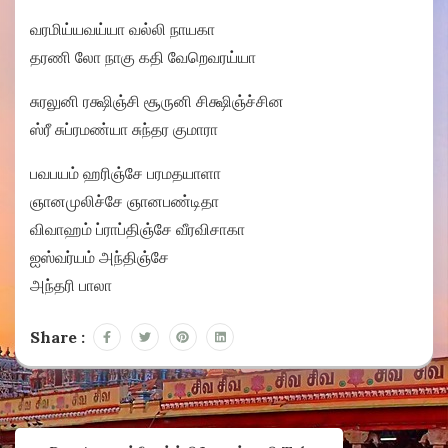
வரமிய்யவய்யா வல்லி நாயகா
தரணி லோ நாகு கதி வேறெவரய்யா
சுரலுனி ரக்ஷிஞ்சி சூருனி சிக்ஷிஞ்ச்சின
ஸ்ரீ சுப்ரமண்யா சுந்தர குமாரா
பவபயம் ஹரிஞ்சே பரமதயாளா
ஞானமுலிச்சே ஞானபண்டிதா
விவாஹம் ப்ராப்திஞ்சே வீரவிசாகா
ஐஸ்வர்யம் அந்திஞ்சே
அந்தரி பாலா
Share :
Post