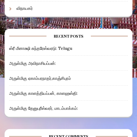
விநாயகர்
RECENT POSTS
ஸ்ரீ மீனாக்ஷி சுந்தரேஸ்வரடு: Telugu
அருள்மிகு அவிநாசியப்பன்:
அருள்மிகு ஏகாம்பரநாதர்,காஞ்சிபுரம்
அருள்மிகு காளத்தியப்பன், காளஹஸ்தி:
அருள்மிகு தேனுபுரீஸ்வரர், மாடம்பாக்கம்:
RECENT COMMENTS