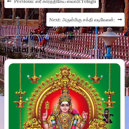
Previous:
ஸ்ரீ கார்த்திகேய ஸ்வாமி:Telugu
navigation
Next:
அருள்மிகு சக்தி வடிவேலன்:
Related Post