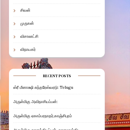
சிவன்
முருகன்
விசாலாட்சி
விநாயகர்
RECENT POSTS
ஸ்ரீ மீனாக்ஷி சுந்தரேஸ்வரடு: Telugu
அருள்மிகு அவிநாசியப்பன்:
அருள்மிகு ஏகாம்பரநாதர்,காஞ்சிபுரம்
அருள்மிகு காளத்தியப்பன், காளஹஸ்தி: