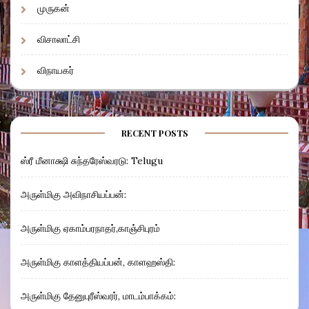
முருகன்
விசாலாட்சி
விநாயகர்
RECENT POSTS
ஸ்ரீ மீனாக்ஷி சுந்தரேஸ்வரடு: Telugu
அருள்மிகு அவிநாசியப்பன்:
அருள்மிகு ஏகாம்பரநாதர்,காஞ்சிபுரம்
அருள்மிகு காளத்தியப்பன், காளஹஸ்தி:
அருள்மிகு தேனுபுரீஸ்வரர், மாடம்பாக்கம்: