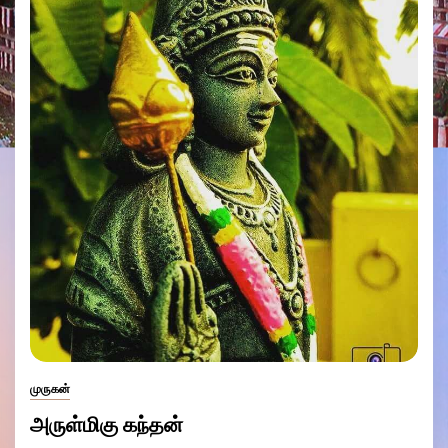
முருகன்
அருள்மிகு கந்தன்