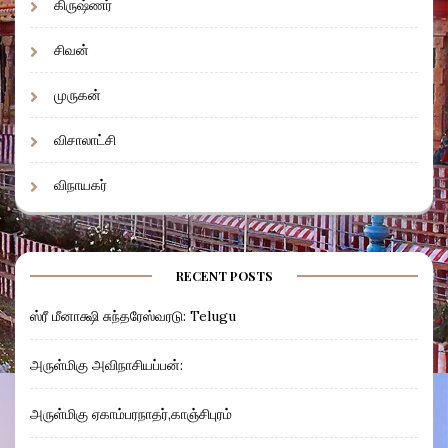
கிருஷ்ணர்
சிவன்
முருகன்
விசாலாட்சி
விநாயகர்
RECENT POSTS
ஸ்ரீ மீனாக்ஷி சுந்தரேஸ்வரடு: Telugu
அருள்மிகு அவிநாசியப்பன்:
அருள்மிகு ஏகாம்பரநாதர்,காஞ்சிபுரம்