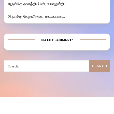
அருள்மிகு காளத்தியப்பன், காளஹஸ்தி:
அருள்மிகு தேனுபுரீஸ்வரர், மாடம்பாக்கம்:
RECENT COMMENTS
Search
for: