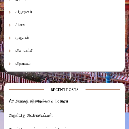
கிருஷ்ணர்
சிவன்
முருகன்
விசாலாட்சி
விநாயகர்
RECENT POSTS
ஸ்ரீ மீனாக்ஷி சுந்தரேஸ்வரடு: Telugu
அருள்மிகு அவிநாசியப்பன்: