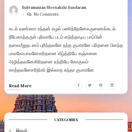
Subramanian Meenakshi Sundaram
No Comments
கடல் வண்ணா உந்தன் கழல் பணிந்தேனேகருணைக்கடல்
நீயேகாத்தருள் புரிவாயே படம் எடுத்தாடிய பாம்பின்
தலைமீதுநடனம் புரிந்தவனே நந்த குமாரனே பரிதனை பிளந்த
பாலகோபாலனேகரிதனை வீழ்த்தியே கஞ்சனை
அழித்தவனேகிரிதனை ஏந்தியே கோகுலம்
காத்தவனேசரிநிகர் இல்லாத சுந்தர குமாரனே
Read More
CATEGORIES
இராமர்