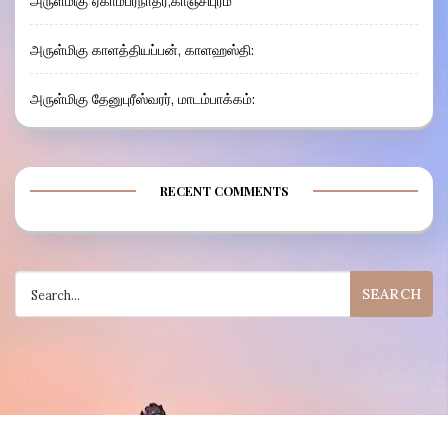
அருள்மிகு ஏகாம்பரநாதர்,காஞ்சிபுரம்
அருள்மிகு காளத்தியப்பன், காளஹஸ்தி:
அருள்மிகு தேனுபுரீஸ்வரர், மாடம்பாக்கம்:
RECENT COMMENTS
Search
for: