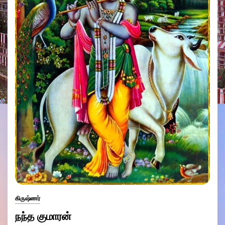
கிருஷ்ணர்
நந்த குமாரன்