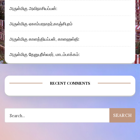
அருள்மிகு அவிநாசியப்பன்:
அருள்மிகு ஏகாம்பரநாதர்,காஞ்சிபுரம்
அருள்மிகு காளத்தியப்பன், காளஹஸ்தி:
அருள்மிகு தேனுபுரீஸ்வரர், மாடம்பாக்கம்:
RECENT COMMENTS
Search
for: