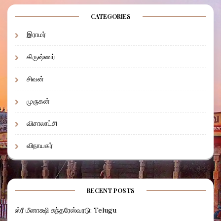
CATEGORIES
இராமர்
கிருஷ்ணர்
சிவன்
முருகன்
விசாலாட்சி
விநாயகர்
RECENT POSTS
ஸ்ரீ மீனாக்ஷி சுந்தரேஸ்வரடு: Telugu